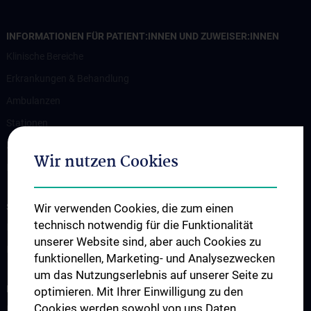
INFORMATIONEN FÜR PATIENT:INNEN UND ZUWEISER:INNEN
Klinische Bereiche
Erkrankungen & Behandlung
Ambulanzen
Stationen
Zuweiser:innen
Wir nutzen Cookies
Im Notfall
STUDIUM, AUS- UND WEITERBILDUNG
Wir verwenden Cookies, die zum einen
technisch notwendig für die Funktionalität
Information für Studierende
unserer Website sind, aber auch Cookies zu
Fellowship
funktionellen, Marketing- und Analysezwecken
um das Nutzungserlebnis auf unserer Seite zu
FORSCHUNG
optimieren. Mit Ihrer Einwilligung zu den
Cookies werden sowohl von uns Daten
Biobank der Urologie