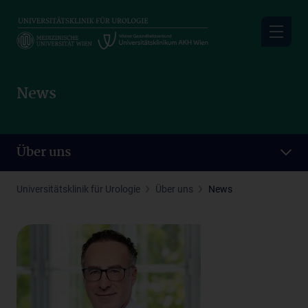
Skip
to
main
content
News
Über uns
Universitätsklinik für Urologie
Über uns
News