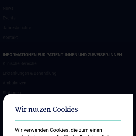
News
Events
Jahresberichte
Kontakt
INFORMATIONEN FÜR PATIENT:INNEN UND ZUWEISER:INNEN
Klinische Bereiche
Erkrankungen & Behandlung
Ambulanzen
Stationen
Zuweiser:innen
Wir nutzen Cookies
Im Notfall
STUDIUM, AUS- UND WEITERBILDUNG
Wir verwenden Cookies, die zum einen