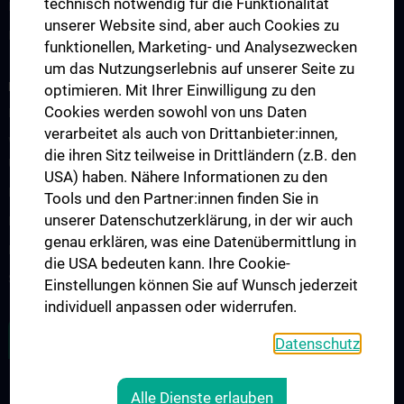
technisch notwendig für die Funktionalität
Information für Studierende
unserer Website sind, aber auch Cookies zu
Fellowship
funktionellen, Marketing- und Analysezwecken
um das Nutzungserlebnis auf unserer Seite zu
FORSCHUNG
optimieren. Mit Ihrer Einwilligung zu den
Cookies werden sowohl von uns Daten
Biobank der Urologie
verarbeitet als auch von Drittanbieter:innen,
Wissenschaft und Forschung an der Universitätsklinik für
die ihren Sitz teilweise in Drittländern (z.B. den
Urologie
USA) haben. Nähere Informationen zu den
Publikationen
Tools und den Partner:innen finden Sie in
unserer Datenschutzerklärung, in der wir auch
Klinische Forschung
genau erklären, was eine Datenübermittlung in
Experimentelle Forschung
die USA bedeuten kann. Ihre Cookie-
Strike Bladder Cancer
Einstellungen können Sie auf Wunsch jederzeit
individuell anpassen oder widerrufen.
ZU DEN OFFENEN STELLEN
Datenschutz
Alle Dienste erlauben