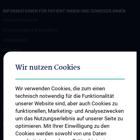
INFORMATIONEN FÜR PATIENT:INNEN UND ZUWEISER:INNEN
Klinische Bereiche
Erkrankungen & Behandlung
Ambulanzen
Stationen
Zuweiser:innen
Wir nutzen Cookies
Im Notfall
STUDIUM, AUS- UND WEITERBILDUNG
Wir verwenden Cookies, die zum einen
technisch notwendig für die Funktionalität
Information für Studierende
unserer Website sind, aber auch Cookies zu
Fellowship
funktionellen, Marketing- und Analysezwecken
um das Nutzungserlebnis auf unserer Seite zu
FORSCHUNG
optimieren. Mit Ihrer Einwilligung zu den
Cookies werden sowohl von uns Daten
Biobank der Urologie