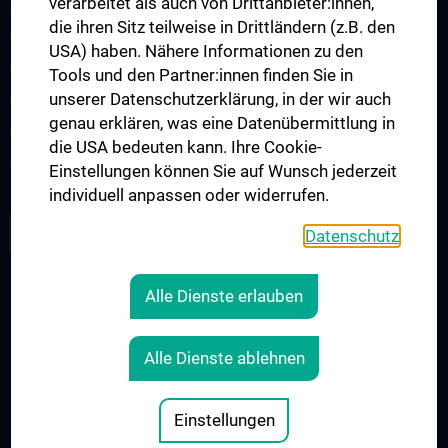
verarbeitet als auch von Drittanbieter:innen,
Wissenschaft und Forschung an der Universitätsklinik für
die ihren Sitz teilweise in Drittländern (z.B. den
Urologie
USA) haben. Nähere Informationen zu den
Publikationen
Tools und den Partner:innen finden Sie in
unserer Datenschutzerklärung, in der wir auch
Klinische Forschung
genau erklären, was eine Datenübermittlung in
Experimentelle Forschung
die USA bedeuten kann. Ihre Cookie-
Strike Bladder Cancer
Einstellungen können Sie auf Wunsch jederzeit
individuell anpassen oder widerrufen.
ZU DEN OFFENEN STELLEN
Datenschutz
Alle Dienste erlauben
RECHTLICHES
KONTAKT
Alle Dienste ablehnen
COOKIE-EINSTELLUNGEN
IMPRESSUM
Einstellungen
© 2026 Medizinische Universität Wien