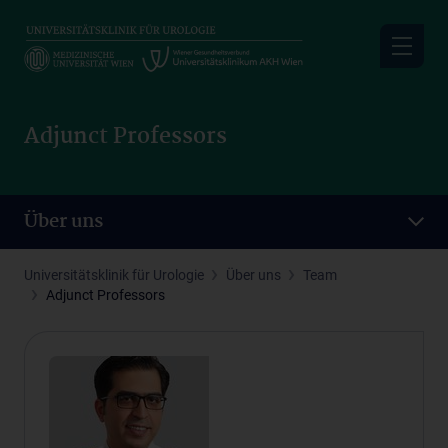
Skip
to
main
content
Adjunct Professors
Über uns
Universitätsklinik für Urologie
Über uns
Team
Adjunct Professors