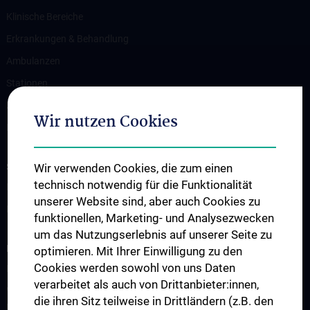
Klinische Bereiche
Erkrankungen & Behandlung
Ambulanzen
Stationen
Zuweiser:innen
Wir nutzen Cookies
Im Notfall
STUDIUM, AUS- UND WEITERBILDUNG
Wir verwenden Cookies, die zum einen
technisch notwendig für die Funktionalität
Information für Studierende
unserer Website sind, aber auch Cookies zu
Fellowship
funktionellen, Marketing- und Analysezwecken
um das Nutzungserlebnis auf unserer Seite zu
FORSCHUNG
optimieren. Mit Ihrer Einwilligung zu den
Cookies werden sowohl von uns Daten
Biobank der Urologie
verarbeitet als auch von Drittanbieter:innen,
Wissenschaft und Forschung an der Universitätsklinik für
die ihren Sitz teilweise in Drittländern (z.B. den
Urologie